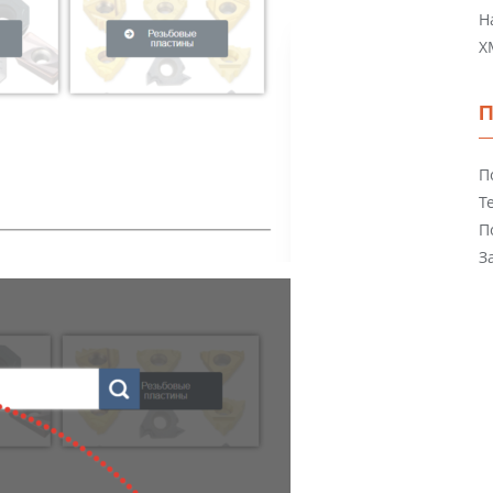
Н
X
П
Т
П
З