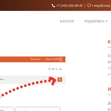
+7 (343) 206-08-40
r-way@rway
КАТАЛОГ
ПОДДЕРЖКА
К
О
О
+
r
И
Д
К