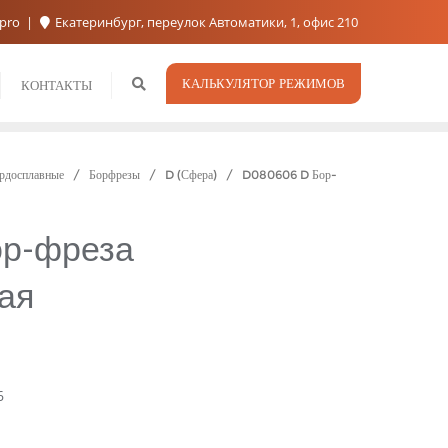
.pro
Екатеринбург, переулок Автоматики, 1, офис 210
КАЛЬКУЛЯТОР РЕЖИМОВ
КОНТАКТЫ
рдосплавные
/
Борфрезы
/
D (Сфера)
/ D080606 D Бор-
ор-фреза
ая
6