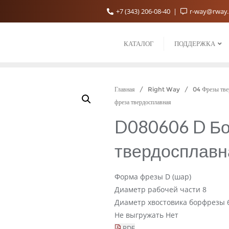
+7 (343) 206-08-40
r-way@rway
КАТАЛОГ
ПОДДЕРЖКА
Главная
/
Right Way
/
04 Фрезы тве
фреза твердосплавная
D080606 D Б
твердосплавн
Форма фрезы
D (шар)
Диаметр рабочей части
8
Диаметр хвостовика борфрезы
Не выгружать
Нет
PDF