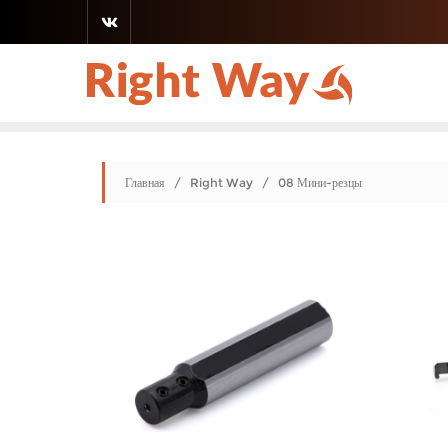
Главная
/
Right Way
/ 08 Мини-резцы